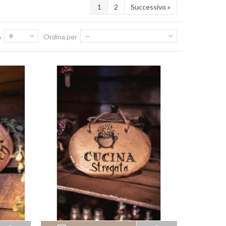
1
2
Successivo
»
a
9
Ordina per
--