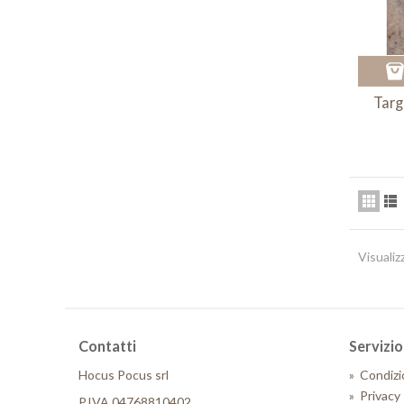
Targ
Visualiz
Contatti
Servizio 
Hocus Pocus srl
»
Condizi
»
Privacy 
P.IVA 04768810402