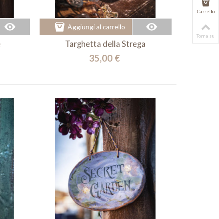
Carrello
Aggiungi al carrello
Torna su
e
Targhetta della Strega
35,00 €