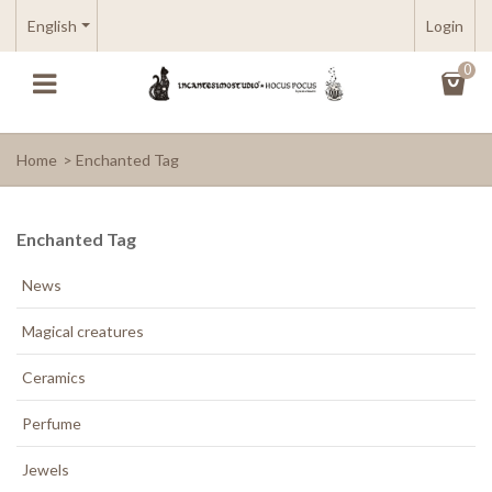
English
Login
0
Home
>
Enchanted Tag
Enchanted Tag
News
Magical creatures
Ceramics
Perfume
Jewels