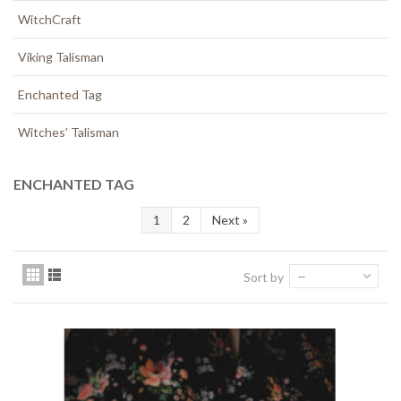
WitchCraft
Viking Talisman
Enchanted Tag
Witches’ Talisman
ENCHANTED TAG
1
2
Next
»
Sort by
--