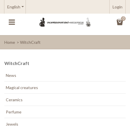
English
Login
0
Home
>
WitchCraft
WitchCraft
News
Magical creatures
Ceramics
Perfume
Jewels