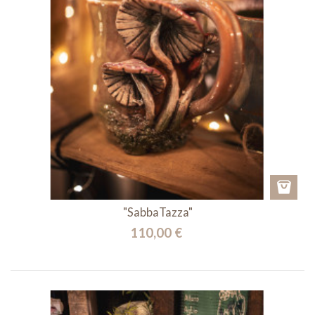
"SabbaTazza"
110,00 €