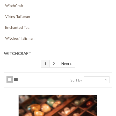
WitchCraft
Viking Talisman
Enchanted Tag
Witches’ Talisman
WITCHCRAFT
1
2
Next
»
Sort by
--