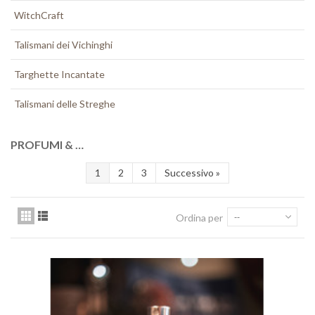
WitchCraft
Talismani dei Vichinghi
Targhette Incantate
Talismani delle Streghe
PROFUMI & …
1
2
3
Successivo
»
Ordina per
--