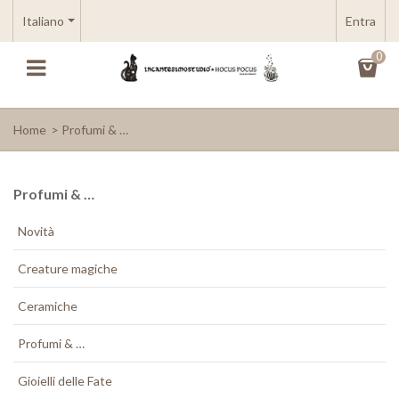
Italiano
Entra
0
Home
>
Profumi & …
Profumi & …
Novità
Creature magiche
Ceramiche
Profumi & …
Gioielli delle Fate