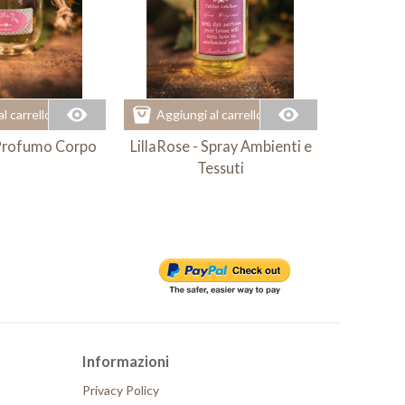
l carrello
Aggiungi al carrello
Aggiun
 Profumo Corpo
LillaRose - Spray Ambienti e
CherryMe
Tessuti
Ambient
Informazioni
Privacy Policy