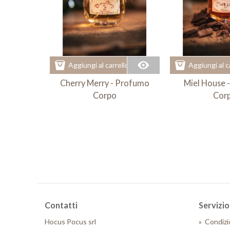
Aggiungi al carrello
Aggiungi al c
Cherry Merry - Profumo
Miel House 
Corpo
Cor
Contatti
Servizio 
Hocus Pocus srl
»
Condizi