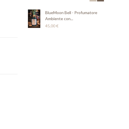
BlueMoon Bell - Profumatore
Lil
Ambiente con...
Amb
45,00 €
45,