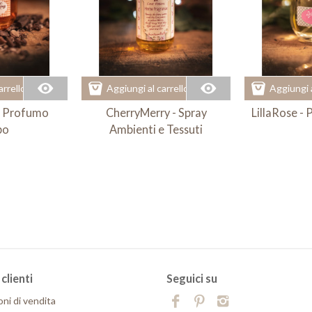
arrello
Aggiungi al carrello
Aggiungi a
- Profumo
CherryMerry - Spray
LillaRose -
po
Ambienti e Tessuti
clienti
Seguici su
oni di vendita